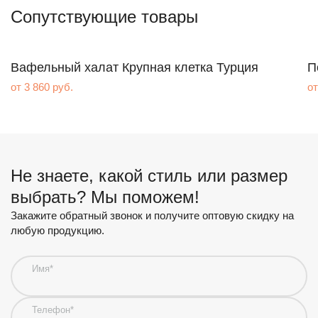
Сопутствующие товары
Вафельный халат Крупная клетка Турция
П
от 3 860 руб.
от
Имя*
Товар
Цена за ед.
от
руб.
Не знаете, какой стиль или размер
Телефон*
выбрать? Мы поможем!
Закажите обратный звонок и получите оптовую скидку на
Почта
любую продукцию.
Комментарий
Имя*
Ваши контактные данные
Телефон*
Имя*