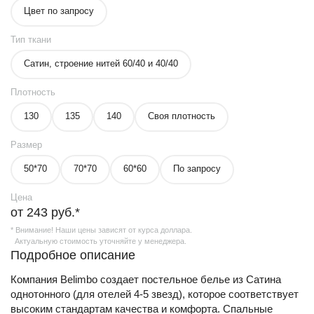
Цвет по запросу
Тип ткани
Сатин, строение нитей 60/40 и 40/40
Плотность
130
135
140
Своя плотность
Размер
50*70
70*70
60*60
По запросу
Цена
от 243 руб.*
* Внимание! Наши цены зависят от курса доллара.
Актуальную стоимость уточняйте у менеджера.
Подробное описание
Компания Belimbo создает постельное белье из Сатина
однотонного (для отелей 4-5 звезд), которое соответствует
высоким стандартам качества и комфорта. Спальные