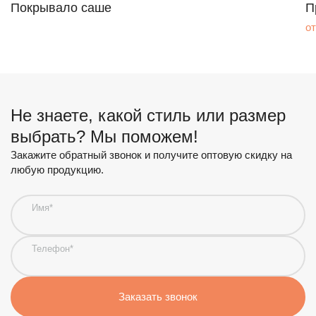
Покрывало саше
П
от
Имя*
Не знаете, какой стиль или размер
Товар
Цена за ед.
выбрать? Мы поможем!
от
руб.
Телефон*
Закажите обратный звонок и получите оптовую скидку на
любую продукцию.
Почта
Имя*
Комментарий
Ваши контактные данные
Телефон*
Имя*
Заказать звонок