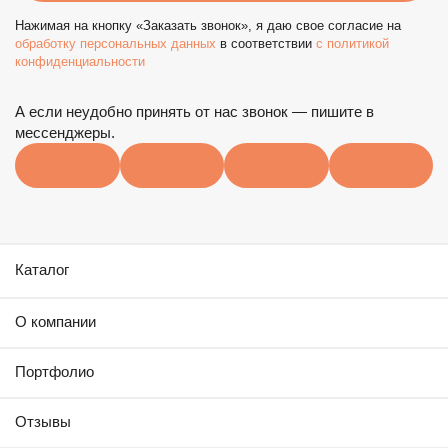
Телефон*
Нажимая на кнопку «Заказать звонок», я даю свое согласие на
Заказать звонок
обработку персональных данных
в соответствии
c политикой
конфиденциальности
Нажимая на кнопку «Заказать звонок», я даю свое согласие
Почта
на
обработку персональных данных
в соответствии
c
А если неудобно принять от нас звонок — пишите в
политикой конфиденциальности
мессенджеры.
Комментарий
Каталог
О компании
Отправить заявку
Портфолио
Отправляя заявку, я даю свое согласие на
обработку персональных данных
в соответствии
Отзывы
c политикой конфиденциальности